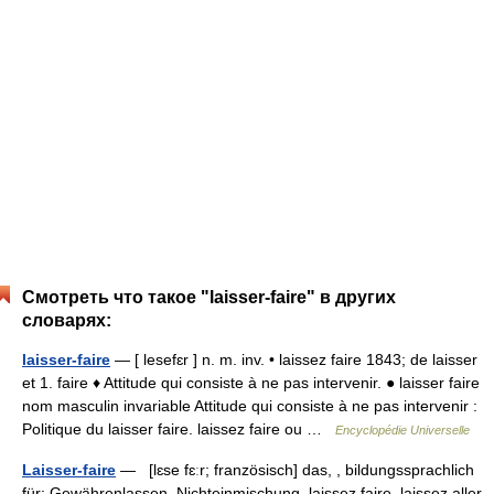
Смотреть что такое "laisser-faire" в других
словарях:
laisser-faire
— [ lesefɛr ] n. m. inv. • laissez faire 1843; de laisser
et 1. faire ♦ Attitude qui consiste à ne pas intervenir. ● laisser faire
nom masculin invariable Attitude qui consiste à ne pas intervenir :
Politique du laisser faire. laissez faire ou …
Encyclopédie Universelle
Laisser-faire
— [lɛse fɛːr; französisch] das, , bildungssprachlich
für: Gewährenlassen, Nichteinmischung. laissez faire, laissez aller