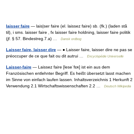
laisser faire
— lais|ser faire (el. laissez faire) sb. (fk.) (laden stå
til), i sms. laisser faire , fx laisser faire holdning, laisser faire politik
(jf. § 57. Bindestreg.7.a) …
Dansk ordbog
Laisser faire, laisser dire
— ● Laisser faire, laisser dire ne pas se
préoccuper de ce que fait ou dit autrui …
Encyclopédie Universelle
Laisser-faire
— Laissez faire [leseˈfɛʀ] ist ein aus dem
Französischen entlehnter Begriff. Es heißt übersetzt lasst machen
im Sinne von einfach laufen lassen. Inhaltsverzeichnis 1 Herkunft 2
Verwendung 2.1 Wirtschaftswissenschaften 2.2 …
Deutsch Wikipedia