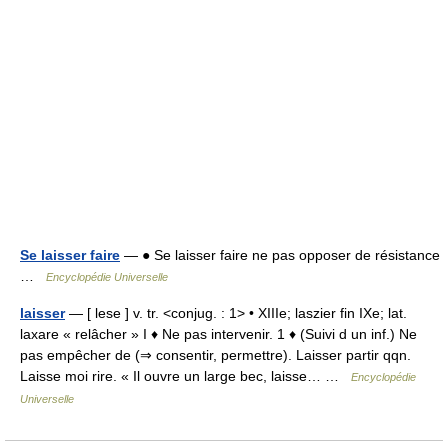
Se laisser faire
— ● Se laisser faire ne pas opposer de résistance
…
Encyclopédie Universelle
laisser
— [ lese ] v. tr. <conjug. : 1> • XIIIe; laszier fin IXe; lat.
laxare « relâcher » I ♦ Ne pas intervenir. 1 ♦ (Suivi d un inf.) Ne
pas empêcher de (⇒ consentir, permettre). Laisser partir qqn.
Laisse moi rire. « Il ouvre un large bec, laisse… …
Encyclopédie
Universelle