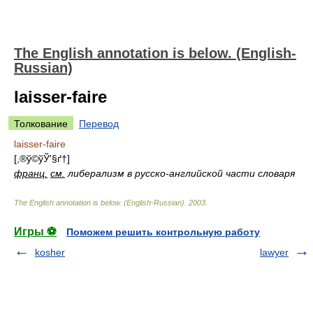
The English annotation is below. (English-
Russian)
laisser-faire
Толкование
Перевод
laisser-faire
[,®ў©ўЎ'§ґ†]
франц.
см.
либерализм
в русско-английской части словаря
The English annotation is below. (English-Russian)
.
2003
.
Игры ⚽
Поможем решить контрольную работу
kosher
lawyer