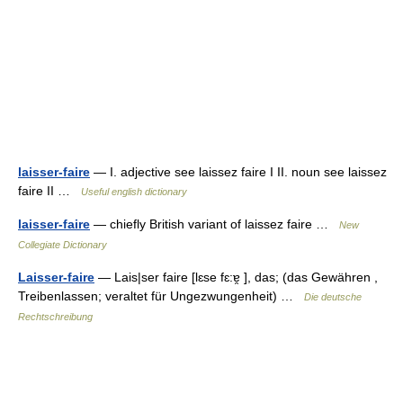
laisser-faire
— I. adjective see laissez faire I II. noun see laissez
faire II …
Useful english dictionary
laisser-faire
— chiefly British variant of laissez faire …
New
Collegiate Dictionary
Laisser-faire
— Lais|ser faire [lɛse fɛ:ɐ̯ ], das; (das Gewähren ,
Treibenlassen; veraltet für Ungezwungenheit) …
Die deutsche
Rechtschreibung